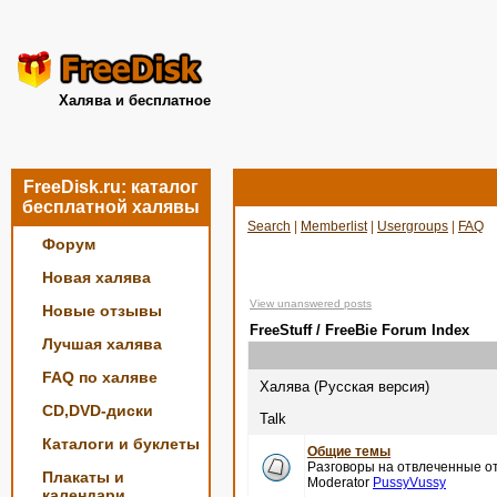
Халява и бесплатное
FreeDisk.ru: каталог
бесплатной халявы
Search
|
Memberlist
|
Usergroups
|
FAQ
Форум
Новая халява
View unanswered posts
Новые отзывы
FreeStuff / FreeBie Forum Index
Лучшая халява
FAQ по халяве
Халява (Русская версия)
CD,DVD-диски
Talk
Каталоги и буклеты
Общие темы
Разговоры на отвлеченные от
Плакаты и
Moderator
PussyVussy
календари