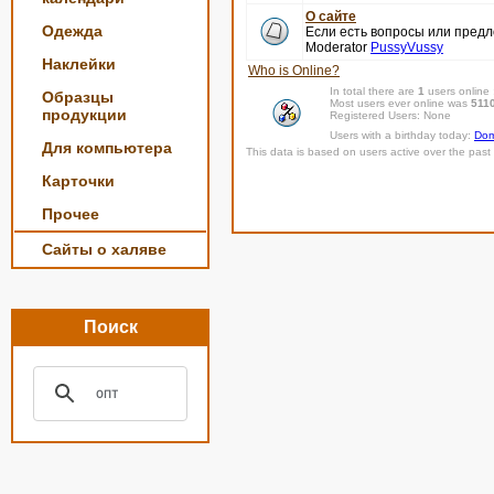
О сайте
Одежда
Если есть вопросы или пред
Moderator
PussyVussy
Наклейки
Who is Online?
In total there are
1
users online
Образцы
Most users ever online was
511
продукции
Registered Users: None
Users with a birthday today:
Dom
Для компьютера
This data is based on users active over the past 
Карточки
Прочее
Сайты о халяве
Поиск