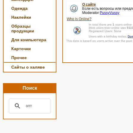
О сайте
Одежда
Если есть вопросы или пред
Moderator
PussyVussy
Наклейки
Who is Online?
In total there are
1
users online
Образцы
Most users ever online was
511
продукции
Registered Users: None
Users with a birthday today:
Dom
Для компьютера
This data is based on users active over the past 
Карточки
Прочее
Сайты о халяве
Поиск