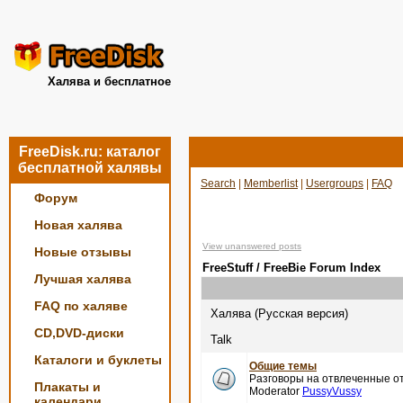
Халява и бесплатное
FreeDisk.ru: каталог
бесплатной халявы
Search
|
Memberlist
|
Usergroups
|
FAQ
Форум
Новая халява
View unanswered posts
Новые отзывы
FreeStuff / FreeBie Forum Index
Лучшая халява
FAQ по халяве
Халява (Русская версия)
CD,DVD-диски
Talk
Каталоги и буклеты
Общие темы
Разговоры на отвлеченные от
Плакаты и
Moderator
PussyVussy
календари