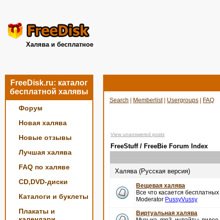
Халява и бесплатное
FreeDisk.ru: каталог
бесплатной халявы
Search
|
Memberlist
|
Usergroups
|
FAQ
Форум
Новая халява
View unanswered posts
Новые отзывы
FreeStuff / FreeBie Forum Index
Лучшая халява
FAQ по халяве
Халява (Русская версия)
CD,DVD-диски
Вещевая халява
Все что касается бесплатных
Каталоги и буклеты
Moderator
PussyVussy
Плакаты и
Виртуальная халява
календари