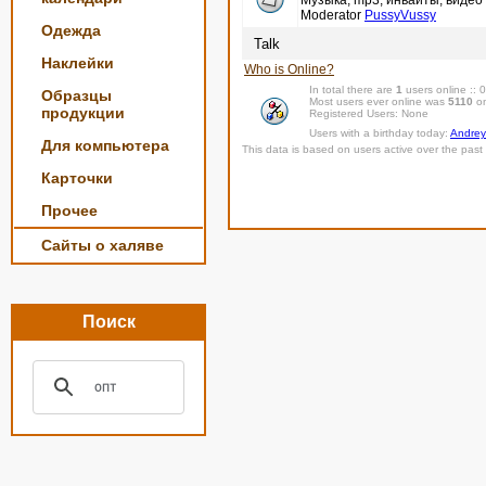
Музыка, mp3, инвайты, видео 
Moderator
PussyVussy
Одежда
Talk
Наклейки
Who is Online?
In total there are
1
users online ::
Образцы
Most users ever online was
5110
on
продукции
Registered Users: None
Users with a birthday today:
Andrey
Для компьютера
This data is based on users active over the past 
Карточки
Прочее
Сайты о халяве
Поиск