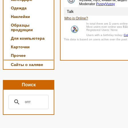
Музыка, mp3, инвайты, видео 
Moderator
PussyVussy
Одежда
Talk
Наклейки
Who is Online?
In total there are
1
users online
Образцы
Most users ever online was
511
продукции
Registered Users: None
Users with a birthday today:
Col
Для компьютера
This data is based on users active over the past 
Карточки
Прочее
Сайты о халяве
Поиск