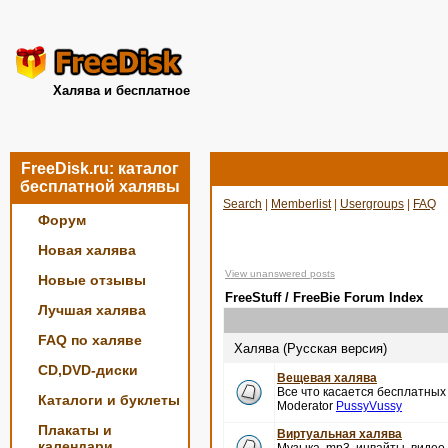
Халява и бесплатное
FreeDisk.ru: каталог
бесплатной халявы
Search
|
Memberlist
|
Usergroups
|
FAQ
Форум
Новая халява
View unanswered posts
Новые отзывы
FreeStuff / FreeBie Forum Index
Лучшая халява
FAQ по халяве
Халява (Русская версия)
CD,DVD-диски
Вещевая халява
Все что касается бесплатных
Каталоги и буклеты
Moderator
PussyVussy
Плакаты и
Виртуальная халява
календари