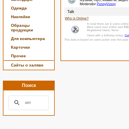
Музыка, mp3, инвайты, видео 
Moderator
PussyVussy
Одежда
Talk
Наклейки
Who is Online?
In total there are
1
users online
Образцы
Most users ever online was
511
продукции
Registered Users: None
Users with a birthday today:
Col
Для компьютера
This data is based on users active over the past 
Карточки
Прочее
Сайты о халяве
Поиск