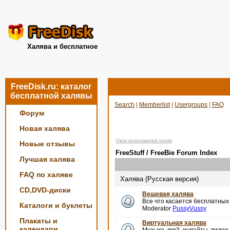
Халява и бесплатное
FreeDisk.ru: каталог
бесплатной халявы
Search
|
Memberlist
|
Usergroups
|
FAQ
Форум
Новая халява
View unanswered posts
Новые отзывы
FreeStuff / FreeBie Forum Index
Лучшая халява
FAQ по халяве
Халява (Русская версия)
CD,DVD-диски
Вещевая халява
Все что касается бесплатных
Каталоги и буклеты
Moderator
PussyVussy
Плакаты и
Виртуальная халява
календари