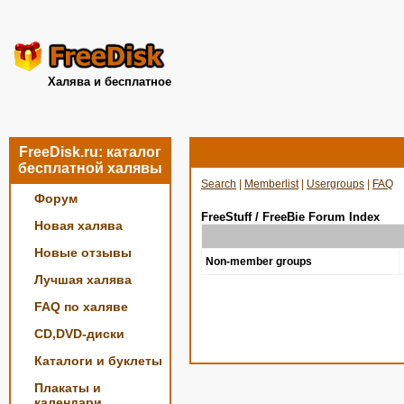
Халява и бесплатное
FreeDisk.ru: каталог
бесплатной халявы
Search
|
Memberlist
|
Usergroups
|
FAQ
Форум
FreeStuff / FreeBie Forum Index
Новая халява
Новые отзывы
Non-member groups
Лучшая халява
FAQ по халяве
CD,DVD-диски
Каталоги и буклеты
Плакаты и
календари