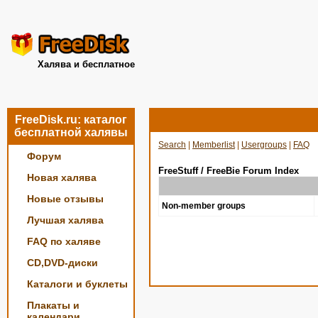
Халява и бесплатное
FreeDisk.ru: каталог
бесплатной халявы
Search
|
Memberlist
|
Usergroups
|
FAQ
Форум
FreeStuff / FreeBie Forum Index
Новая халява
Новые отзывы
Non-member groups
Лучшая халява
FAQ по халяве
CD,DVD-диски
Каталоги и буклеты
Плакаты и
календари