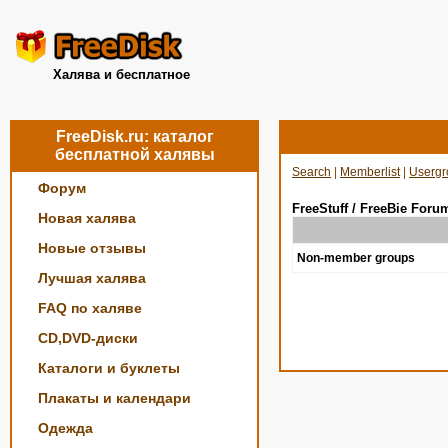
Халява и бесплатное
FreeDisk.ru: каталог
бесплатной халявы
Search
|
Memberlist
|
Usergr
Форум
FreeStuff / FreeBie Foru
Новая халява
Новые отзывы
Non-member groups
Лучшая халява
FAQ по халяве
CD,DVD-диски
Каталоги и буклеты
Плакаты и календари
Одежда