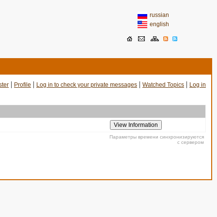
russian
english
|
|
|
|
ster
Profile
Log in to check your private messages
Watched Topics
Log in
Параметры времени синхронизируются
с сервером