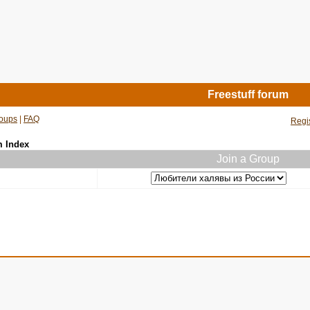
Freestuff forum
oups
|
FAQ
Regi
m Index
Join a Group