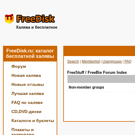
Халява и бесплатное
FreeDisk.ru: каталог
бесплатной халявы
Search
|
Memberlist
|
Usergroups
|
FAQ
Форум
FreeStuff / FreeBie Forum Index
Новая халява
Новые отзывы
Non-member groups
Лучшая халява
FAQ по халяве
CD,DVD-диски
Каталоги и буклеты
Плакаты и
календари