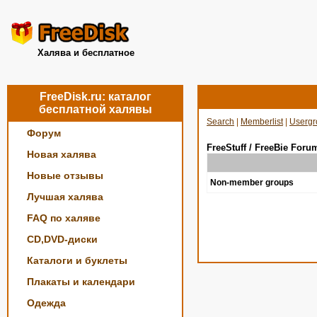
Халява и бесплатное
FreeDisk.ru: каталог
бесплатной халявы
Search
|
Memberlist
|
Usergr
Форум
FreeStuff / FreeBie Foru
Новая халява
Новые отзывы
Non-member groups
Лучшая халява
FAQ по халяве
CD,DVD-диски
Каталоги и буклеты
Плакаты и календари
Одежда