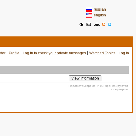
russian
english
|
|
|
|
ster
Profile
Log in to check your private messages
Watched Topics
Log in
Параметры времени синхронизируются
с сервером