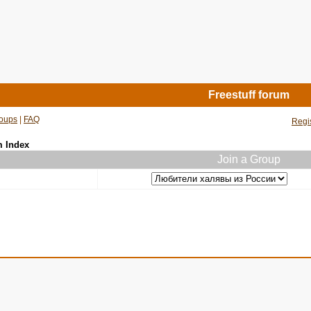
Freestuff forum
oups
|
FAQ
Regi
m Index
Join a Group