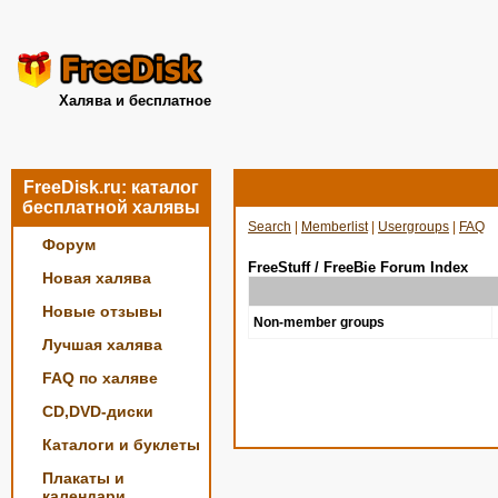
Халява и бесплатное
FreeDisk.ru: каталог
бесплатной халявы
Search
|
Memberlist
|
Usergroups
|
FAQ
Форум
FreeStuff / FreeBie Forum Index
Новая халява
Новые отзывы
Non-member groups
Лучшая халява
FAQ по халяве
CD,DVD-диски
Каталоги и буклеты
Плакаты и
календари