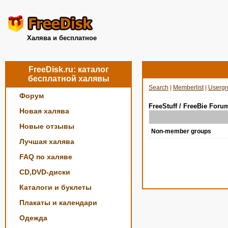
Халява и бесплатное
FreeDisk.ru: каталог
бесплатной халявы
Search
|
Memberlist
|
Usergr
Форум
FreeStuff / FreeBie Foru
Новая халява
Новые отзывы
Non-member groups
Лучшая халява
FAQ по халяве
CD,DVD-диски
Каталоги и буклеты
Плакаты и календари
Одежда