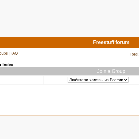
Freestuff forum
oups
|
FAQ
Regi
m Index
Join a Group