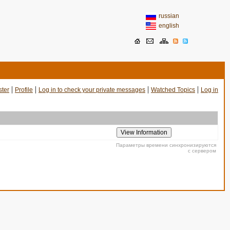
russian
english
|
|
|
|
ster
Profile
Log in to check your private messages
Watched Topics
Log in
Параметры времени синхронизируются
с сервером