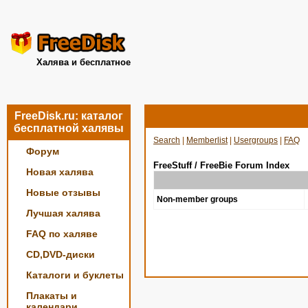
Халява и бесплатное
FreeDisk.ru: каталог
бесплатной халявы
Search
|
Memberlist
|
Usergroups
|
FAQ
Форум
FreeStuff / FreeBie Forum Index
Новая халява
Новые отзывы
Non-member groups
Лучшая халява
FAQ по халяве
CD,DVD-диски
Каталоги и буклеты
Плакаты и
календари