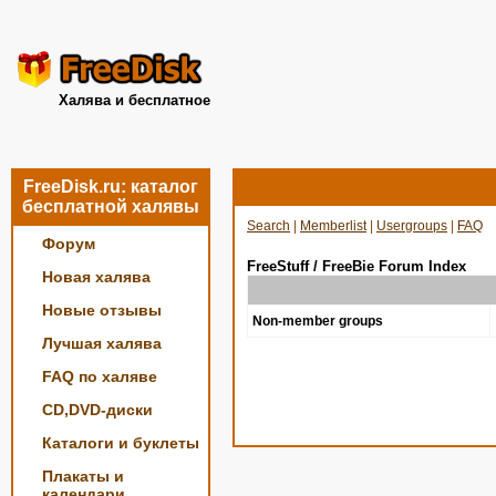
Халява и бесплатное
FreeDisk.ru: каталог
бесплатной халявы
Search
|
Memberlist
|
Usergroups
|
FAQ
Форум
FreeStuff / FreeBie Forum Index
Новая халява
Новые отзывы
Non-member groups
Лучшая халява
FAQ по халяве
CD,DVD-диски
Каталоги и буклеты
Плакаты и
календари