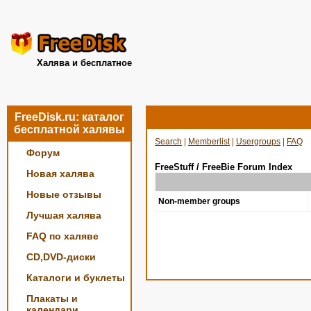
Халява и бесплатное
FreeDisk.ru: каталог
бесплатной халявы
Search
|
Memberlist
|
Usergroups
|
FAQ
Форум
FreeStuff / FreeBie Forum Index
Новая халява
Новые отзывы
Non-member groups
Лучшая халява
FAQ по халяве
CD,DVD-диски
Каталоги и буклеты
Плакаты и
календари