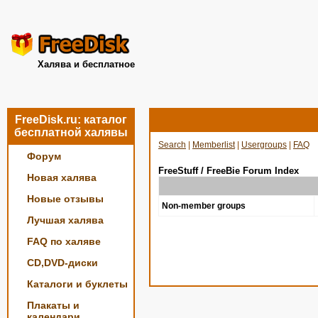
Халява и бесплатное
FreeDisk.ru: каталог
бесплатной халявы
Search
|
Memberlist
|
Usergroups
|
FAQ
Форум
FreeStuff / FreeBie Forum Index
Новая халява
Новые отзывы
Non-member groups
Лучшая халява
FAQ по халяве
CD,DVD-диски
Каталоги и буклеты
Плакаты и
календари