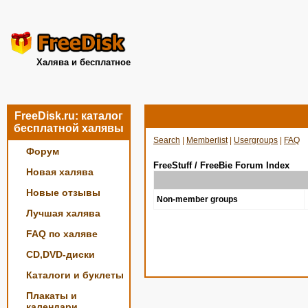
Халява и бесплатное
FreeDisk.ru: каталог
бесплатной халявы
Search
|
Memberlist
|
Usergroups
|
FAQ
Форум
FreeStuff / FreeBie Forum Index
Новая халява
Новые отзывы
Non-member groups
Лучшая халява
FAQ по халяве
CD,DVD-диски
Каталоги и буклеты
Плакаты и
календари