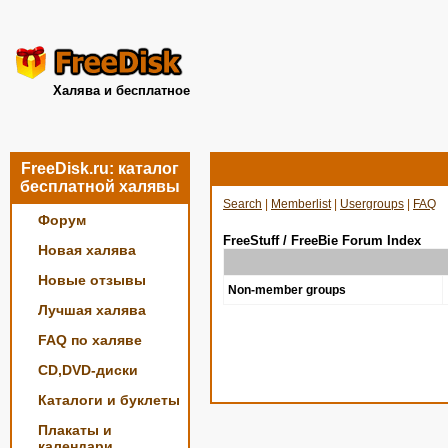
Халява и бесплатное
FreeDisk.ru: каталог
бесплатной халявы
Search
|
Memberlist
|
Usergroups
|
FAQ
Форум
FreeStuff / FreeBie Forum Index
Новая халява
Новые отзывы
Non-member groups
Лучшая халява
FAQ по халяве
CD,DVD-диски
Каталоги и буклеты
Плакаты и
календари