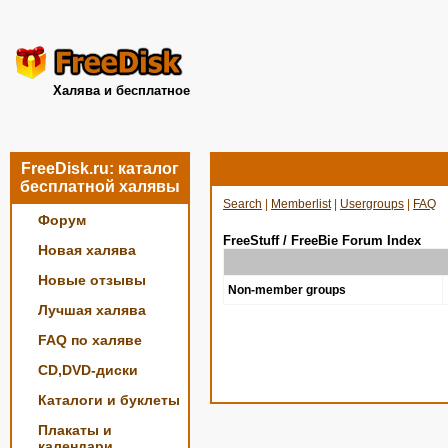
Халява и бесплатное
FreeDisk.ru: каталог
бесплатной халявы
Search
|
Memberlist
|
Usergroups
|
FAQ
Форум
FreeStuff / FreeBie Forum Index
Новая халява
Новые отзывы
Non-member groups
Лучшая халява
FAQ по халяве
CD,DVD-диски
Каталоги и буклеты
Плакаты и
календари