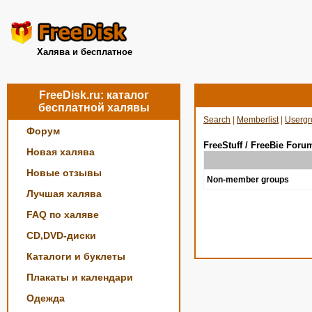
Халява и бесплатное
FreeDisk.ru: каталог
бесплатной халявы
Search
|
Memberlist
|
Usergr
Форум
FreeStuff / FreeBie Foru
Новая халява
Новые отзывы
Non-member groups
Лучшая халява
FAQ по халяве
CD,DVD-диски
Каталоги и буклеты
Плакаты и календари
Одежда