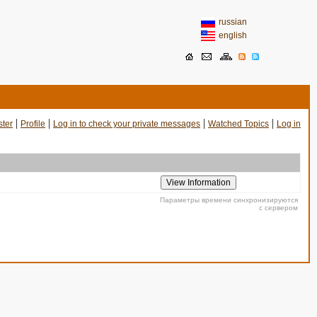
russian
english
|
|
|
|
ster
Profile
Log in to check your private messages
Watched Topics
Log in
Параметры времени синхронизируются
с сервером