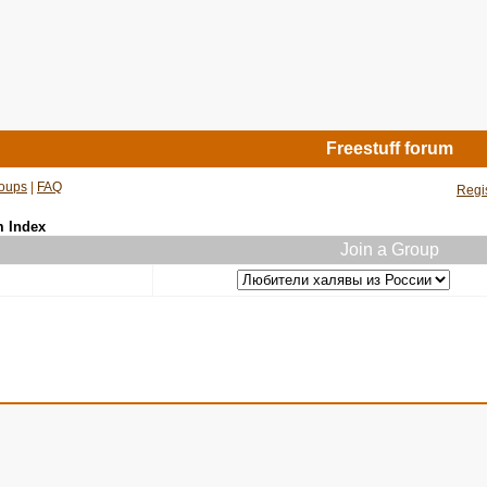
Freestuff forum
oups
|
FAQ
Regi
m Index
Join a Group