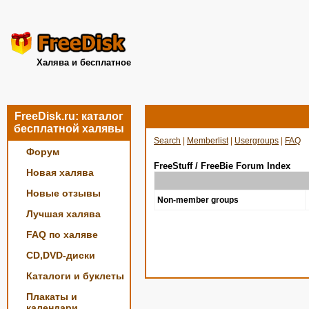
Халява и бесплатное
FreeDisk.ru: каталог
бесплатной халявы
Search
|
Memberlist
|
Usergroups
|
FAQ
Форум
FreeStuff / FreeBie Forum Index
Новая халява
Новые отзывы
Non-member groups
Лучшая халява
FAQ по халяве
CD,DVD-диски
Каталоги и буклеты
Плакаты и
календари