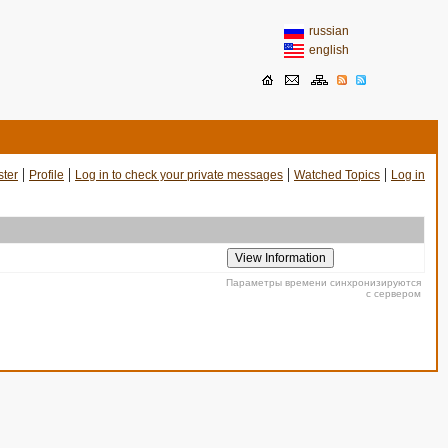
russian
english
|
|
|
|
ster
Profile
Log in to check your private messages
Watched Topics
Log in
Параметры времени синхронизируются
с сервером