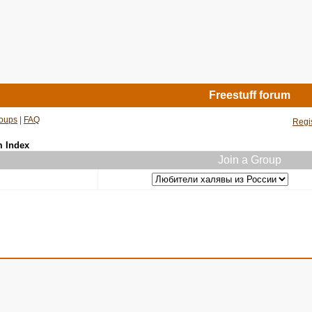
Freestuff forum
oups
|
FAQ
Regi
m Index
Join a Group