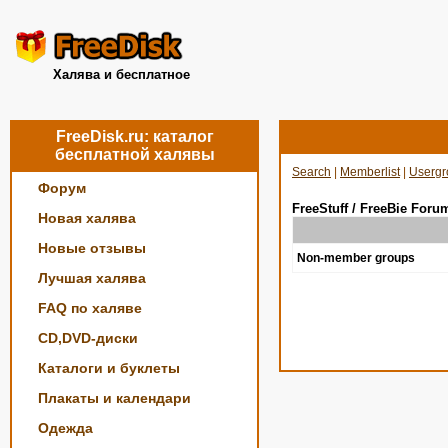
Халява и бесплатное
FreeDisk.ru: каталог
бесплатной халявы
Search
|
Memberlist
|
Usergr
Форум
FreeStuff / FreeBie Foru
Новая халява
Новые отзывы
Non-member groups
Лучшая халява
FAQ по халяве
CD,DVD-диски
Каталоги и буклеты
Плакаты и календари
Одежда