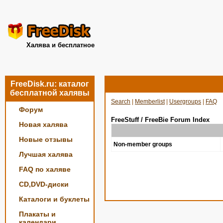
Халява и бесплатное
FreeDisk.ru: каталог
бесплатной халявы
Search
|
Memberlist
|
Usergroups
|
FAQ
Форум
FreeStuff / FreeBie Forum Index
Новая халява
Новые отзывы
Non-member groups
Лучшая халява
FAQ по халяве
CD,DVD-диски
Каталоги и буклеты
Плакаты и
календари