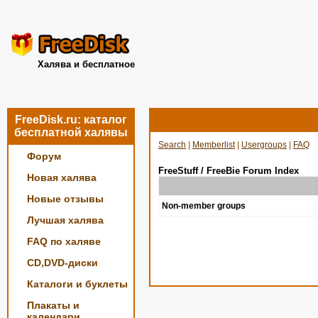
Халява и бесплатное
FreeDisk.ru: каталог
бесплатной халявы
Search
|
Memberlist
|
Usergroups
|
FAQ
Форум
FreeStuff / FreeBie Forum Index
Новая халява
Новые отзывы
Non-member groups
Лучшая халява
FAQ по халяве
CD,DVD-диски
Каталоги и буклеты
Плакаты и
календари