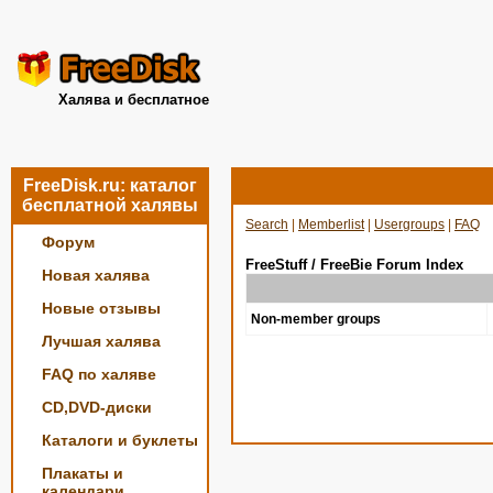
Халява и бесплатное
FreeDisk.ru: каталог
бесплатной халявы
Search
|
Memberlist
|
Usergroups
|
FAQ
Форум
FreeStuff / FreeBie Forum Index
Новая халява
Новые отзывы
Non-member groups
Лучшая халява
FAQ по халяве
CD,DVD-диски
Каталоги и буклеты
Плакаты и
календари