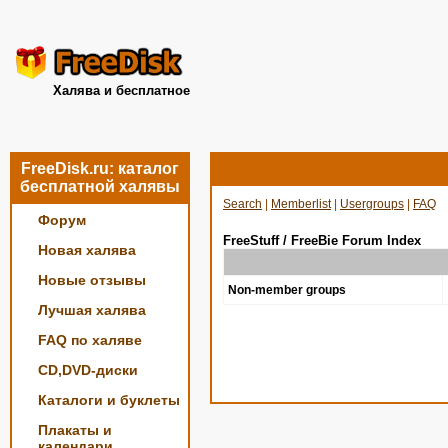
Халява и бесплатное
FreeDisk.ru: каталог
бесплатной халявы
Search
|
Memberlist
|
Usergroups
|
FAQ
Форум
FreeStuff / FreeBie Forum Index
Новая халява
Новые отзывы
Non-member groups
Лучшая халява
FAQ по халяве
CD,DVD-диски
Каталоги и буклеты
Плакаты и
календари